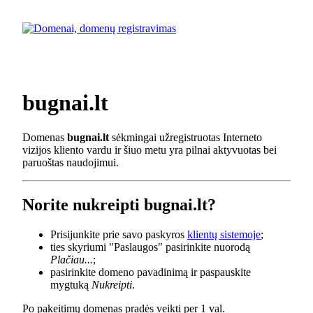
bugnai.lt
Domenas
bugnai.lt
sėkmingai užregistruotas Interneto
vizijos kliento vardu ir šiuo metu yra pilnai aktyvuotas bei
paruoštas naudojimui.
Norite nukreipti bugnai.lt?
Prisijunkite prie savo paskyros
klientų sistemoje
;
ties skyriumi "Paslaugos" pasirinkite nuorodą
Plačiau...
;
pasirinkite domeno pavadinimą ir paspauskite
mygtuką
Nukreipti
.
Po pakeitimų domenas pradės veikti per 1 val.