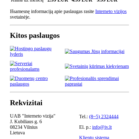
Išsamesnę informaciją apie paslaugas rasite
Interneto vizijos
svetainėje.
Kitos paslaugos
Rekvizitai
UAB "Interneto vizija"
Tel.:
(8~5) 2324444
J. Kubiliaus g. 6
08234 Vilnius
El. p.:
info@iv.lt
Lietuva
Klientų sistema