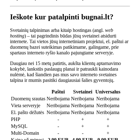
Ieškote kur patalpinti bugnai.lt?
Svetainių talpinimas arba kitaip hostingas (angl.
web
hosting
) – tai pagrindinis būdas jūsų svetainei atsidurti
internete. Tai vietos jūsų internetiniam projektui, el. paštui ar
duomenų bazei suteikimas patikimame, galingame, prie
spartaus interneto ryšio kanalo pajungtame serveryje.
Daugiau nei 15 metų patirtis, aukšta klientų aptarnavimo
kokybė, lankstūs paslaugų planai ir patraukli kainodara
nulėmė, kad šiandien pas mus savo interneto svetaines
talpina ir mumis pasitiki daugiausiai šalies gyventojų.
Paštui
Svetainei
Universalus
Duomenų srautas
Neribojama
Neribojama
Neribojama
Vieta serveryje
Neribojama
Neribojama
Neribojama
El. pašto dėžutės
Neribojama
Neribojama
Neribojama
PHP
-
+
+
MySQL
-
+
+
Multi-Domain
-
-
+
Kaina už mėnesį
2.99 EUR
4.99 EUR
9.99 EUR